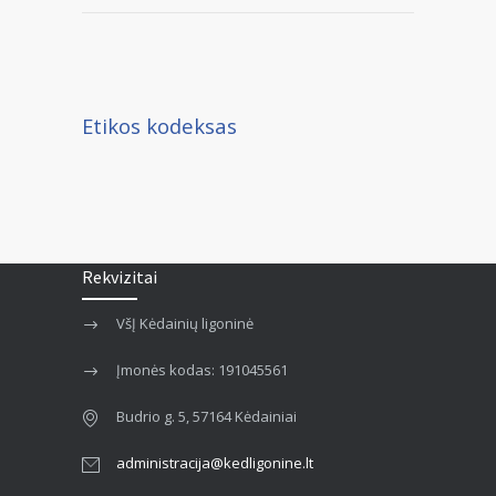
Etikos kodeksas
Rekvizitai
VšĮ Kėdainių ligoninė
Įmonės kodas: 191045561
Budrio g. 5, 57164 Kėdainiai
administracija@kedligonine.lt