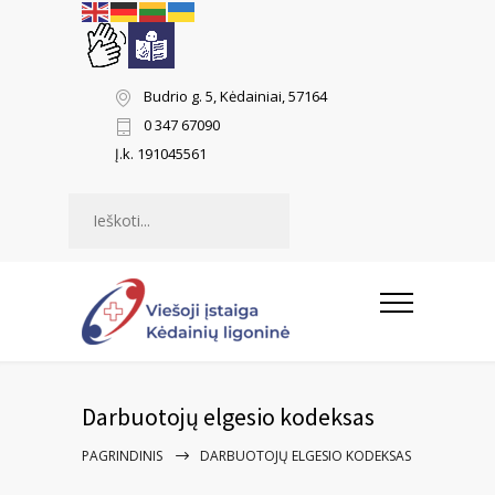
Budrio g. 5, Kėdainiai, 57164
0 347 67090
Į.k. 191045561
Paieška
Darbuotojų elgesio kodeksas
PAGRINDINIS
DARBUOTOJŲ ELGESIO KODEKSAS