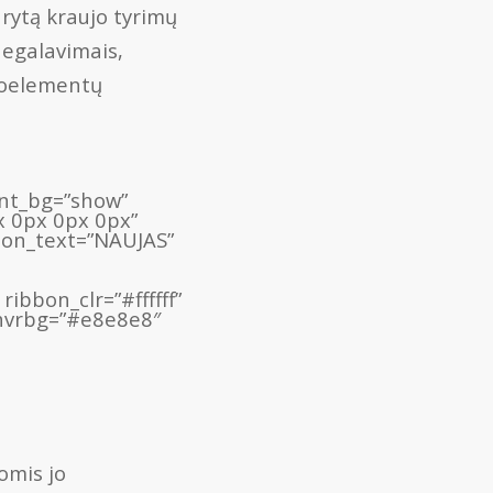
rytą kraujo tyrimų
negalavimais,
kroelementų
ient_bg=”show”
x 0px 0px 0px”
bon_text=”NAUJAS”
bbon_clr=”#ffffff”
_hvrbg=”#e8e8e8″
omis jo