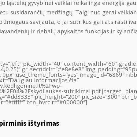
o ląstelių gyvybinei veiklai reikalinga energija ga
tu susidarančių medžiagų. Taigi nuo gerai veikia
o žmogaus savijauta, o jai sutrikus gali atsirasti įv
avandenių ir riebalų apykaitos funkcijas ir kylančia
lity=”left” pic_width=”40″ content_width=”60″ grad
14,0.25)” gr_secndclr=”#e8e8e8″ img_padding=”95p
 0px” use_theme_fonts=”yes” image_id=”6869″ rib
ext=”Daugiau informacijos čia”
.kedligonine.lt%2Fwp-
2F04%2Fskydliaukes-sutrikimai.pdf|target:_blan
_bg=”#dd3333″ pic_height=”200″ pic_size=”300″ btn
=”#ffffff” btn_hvrclr=”#000000″]
pirminis ištyrimas