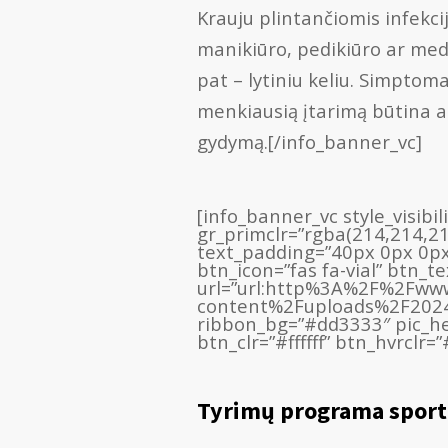
Krauju plintančiomis infekci
manikiūro, pedikiūro ar medi
pat – lytiniu keliu. Simptoma
menkiausią įtarimą būtina atl
gydymą.[/info_banner_vc]
[info_banner_vc style_visibi
gr_primclr=”rgba(214,214,2
text_padding=”40px 0px 0px
btn_icon=”fas fa-vial” btn_t
url=”url:http%3A%2F%2Fwww
content%2Fuploads%2F2024%2
ribbon_bg=”#dd3333″ pic_he
btn_clr=”#ffffff” btn_hvrclr=
Tyrimų programa sport