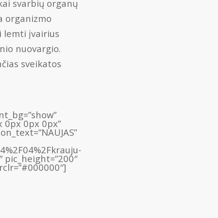
kai svarbių organų
oja organizmo
 lemti įvairius
inio nuovargio.
nčias sveikatos
ient_bg=”show”
x 0px 0px 0px”
bon_text=”NAUJAS”
24%2F04%2Fkrauju-
″ pic_height=”200″
rclr=”#000000″]