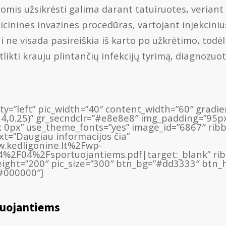
jomis užsikrėsti galima darant tatuiruotes, veriant
cinines invazines procedūras, vartojant injekciniu
i ne visada pasireiškia iš karto po užkrėtimo, todėl
ikti krauju plintančių infekcijų tyrimą, diagnozuoti 
lity=”left” pic_width=”40″ content_width=”60″ grad
14,0.25)” gr_secndclr=”#e8e8e8″ img_padding=”95p
 0px” use_theme_fonts=”yes” image_id=”6867″ rib
ext=”Daugiau informacijos čia”
.kedligonine.lt%2Fwp-
F04%2Fsportuojantiems.pdf|target:_blank” ribbo
ight=”200″ pic_size=”300″ btn_bg=”#dd3333″ btn
”#000000″]
uojantiems