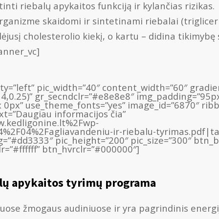
inti riebalų apykaitos funkciją ir kylančias rizikas.
ganizme skaidomi ir sintetinami riebalai (trigliceri
jusį cholesterolio kiekį, o kartu – didina tikimybę s
banner_vc]
lity=”left” pic_width=”40″ content_width=”60″ grad
14,0.25)” gr_secndclr=”#e8e8e8″ img_padding=”95p
 0px” use_theme_fonts=”yes” image_id=”6870″ rib
ext=”Daugiau informacijos čia”
.kedligonine.lt%2Fwp-
2F04%2Fagliavandeniu-ir-riebalu-tyrimas.pdf|ta
_bg=”#dd3333″ pic_height=”200″ pic_size=”300″ btn
=”#ffffff” btn_hvrclr=”#000000″]
alų apykaitos tyrimų programa
uose žmogaus audiniuose ir yra pagrindinis energij