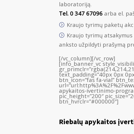
laboratoriją.
Tel. 0 347 67096
arba el. pa
Kraujo tyrimų paketų akc
Kraujo tyrimų atsakymus ga
anksto užpildyti prašymą p
[/vc_column][/vc_row]
[info_banner_vc style_visibi
gr_primclr=”rgba(214,214,2
text_padding=”40px 0px 0px
btn_icon=”fas fa-vial” btn_t
url=”url:http%3A%2F%2Fww
apykaitos-ivertinimo-progra
pic_height=”200″ pic_size=”
btn_hvrclr=”#000000″]
Riebalų apykaitos įver