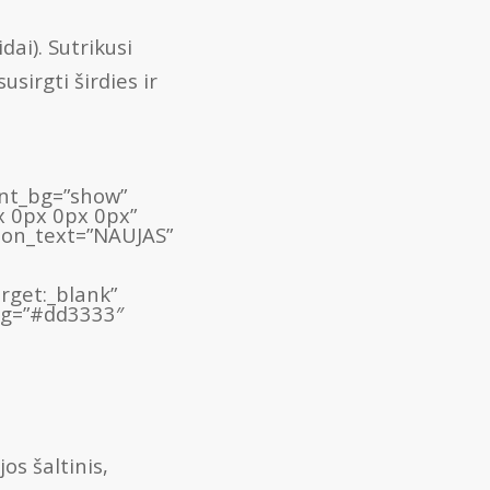
dai). Sutrikusi
usirgti širdies ir
ient_bg=”show”
x 0px 0px 0px”
bon_text=”NAUJAS”
rget:_blank”
_bg=”#dd3333″
os šaltinis,