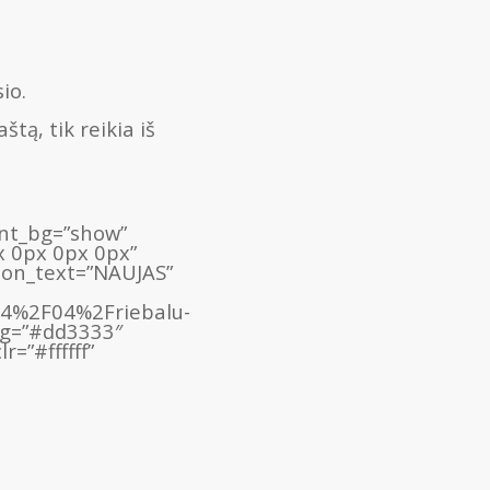
io.
tą, tik reikia iš
ient_bg=”show”
x 0px 0px 0px”
bon_text=”NAUJAS”
24%2F04%2Friebalu-
_bg=”#dd3333″
=”#ffffff”