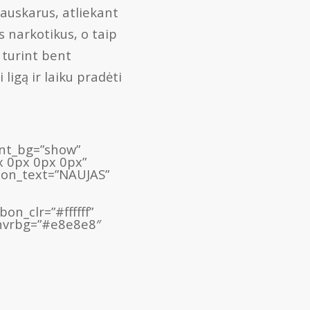
 auskarus, atliekant
s narkotikus, o taip
 turint bent
ligą ir laiku pradėti
ient_bg=”show”
x 0px 0px 0px”
bon_text=”NAUJAS”
n_clr=”#ffffff”
_hvrbg=”#e8e8e8″