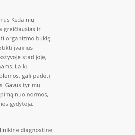
imus Kėdainių
a greičiausias ir
nti organizmo būklę.
tikti įvairius
styvoje stadijoje,
mams. Laiku
blemos, gali padėti
ms. Gavus tyrimų
rypimą nuo normos,
mos gydytoją.
klinikinę diagnostinę