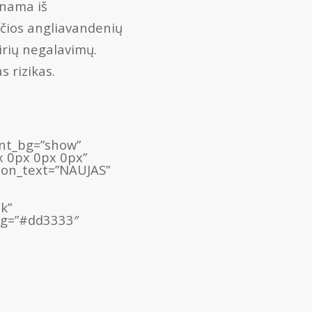
unama iš
nčios angliavandenių
airių negalavimų.
s rizikas.
ient_bg=”show”
x 0px 0px 0px”
bon_text=”NAUJAS”
k”
_bg=”#dd3333″