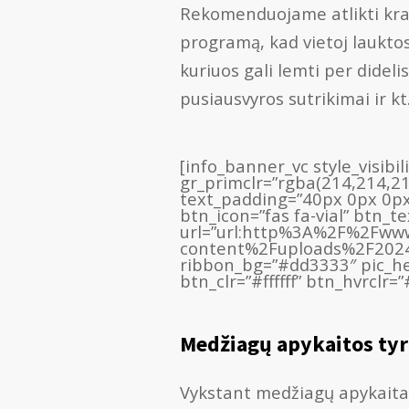
Rekomenduojame atlikti kra
programą, kad vietoj laukt
kuriuos gali lemti per didel
pusiausvyros sutrikimai ir k
[info_banner_vc style_visibi
gr_primclr=”rgba(214,214,2
text_padding=”40px 0px 0px
btn_icon=”fas fa-vial” btn_t
url=”url:http%3A%2F%2Fwww
content%2Fuploads%2F2024%2
ribbon_bg=”#dd3333″ pic_he
btn_clr=”#ffffff” btn_hvrclr=
Medžiagų apykaitos ty
Vykstant medžiagų apykaita