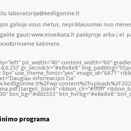
štu laboratorija@kedligonine.lt
ijos galioja visus metus, nepriklausomai nuo mėnes
lite gauti www.esveikata.lt paskyroje arba į el. paš
rocedūriniame kabinete.
lity=”left” pic_width=”40″ content_width=”60″ grad
14,0.25)” gr_secndclr=”#e8e8e8″ img_padding=”95p
 0px” use_theme_fonts=”yes” image_id=”6871″ rib
ext=”Daugiau informacijos čia”
w.kedligonine.lt%2Fwp-content%2Fuploads%2F20
ma.pdf|target:_blank” ribbon_clr=”#ffffff” ribbon
200″ btn_bg=”#dd3333″ btn_hvrbg=”#e8e8e8″ btn_clr
tinimo programa