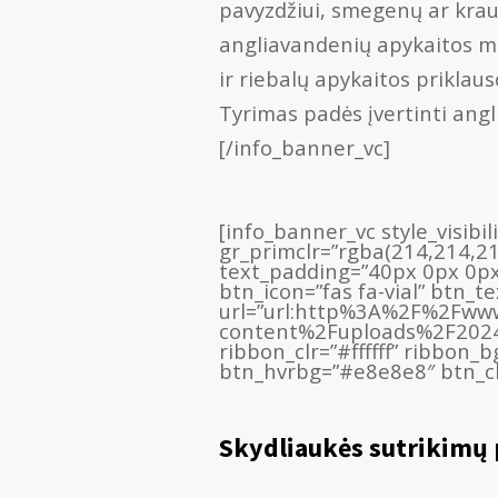
pavyzdžiui, smegenų ar krauj
angliavandenių apykaitos me
ir riebalų apykaitos priklaus
Tyrimas padės įvertinti angli
[/info_banner_vc]
[info_banner_vc style_visibi
gr_primclr=”rgba(214,214,2
text_padding=”40px 0px 0px
btn_icon=”fas fa-vial” btn_t
url=”url:http%3A%2F%2Fwww
content%2Fuploads%2F2024%
ribbon_clr=”#ffffff” ribbon
btn_hvrbg=”#e8e8e8″ btn_clr
Skydliaukės sutrikimų 