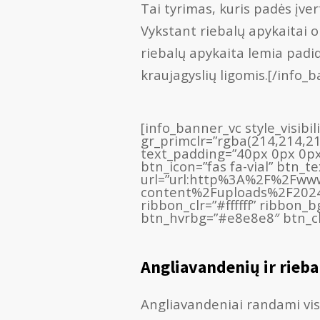
Tai tyrimas, kuris padės įvert
Vykstant riebalų apykaitai or
riebalų apykaita lemia padidė
kraujagyslių ligomis.[/info_
[info_banner_vc style_visibi
gr_primclr=”rgba(214,214,2
text_padding=”40px 0px 0px
btn_icon=”fas fa-vial” btn_t
url=”url:http%3A%2F%2Fwww
content%2Fuploads%2F2024%
ribbon_clr=”#ffffff” ribbon
btn_hvrbg=”#e8e8e8″ btn_clr
Angliavandenių ir rieb
Angliavandeniai randami vis