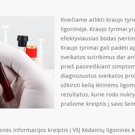
Kviečiame atlikti kraujo tyr
ligoninėje. Kraujo tyrimai yr
efektyviausias būdas įverti
Kraujo tyrimai gali padėti ap
sveikatos sutrikimus dar ank
prieš pasireiškiant simpto
diagnozuotos sveikatos pro
užkirsti kelią lėtinėms ligo
rezultatus, kurie rodo nuk
prašome kreiptis į savo šei
snės informacijos kreiptis į VšĮ Kėdainių ligoninės 