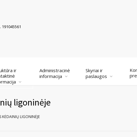
k. 191045561
Kor
uktūra ir
Administracinė
Skyriai ir
pre
taktinė
informacija
paslaugos
ormacija
ių ligoninėje
 KĖDAINIŲ LIGONINĖJE