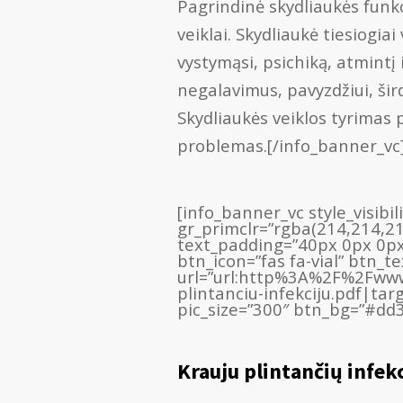
Pagrindinė skydliaukės funk
veiklai. Skydliaukė tiesiogi
vystymąsi, psichiką, atmintį 
negalavimus, pavyzdžiui, šir
Skydliaukės veiklos tyrimas p
problemas.[/info_banner_vc
[info_banner_vc style_visibi
gr_primclr=”rgba(214,214,2
text_padding=”40px 0px 0px
btn_icon=”fas fa-vial” btn_t
url=”url:http%3A%2F%2Fww
plintanciu-infekciju.pdf|tar
pic_size=”300″ btn_bg=”#dd3
Krauju plintančių infek