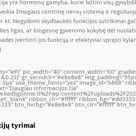
cija yra hormonų gamyba, kurie būtini visų gyvybiš
ai veikia žmogaus centrinę nervų sistemą ir reguliu
ir kt. Negydomi skydliaukės funkcijos sutrikimai gali
dies ligas, ar blogesnę gyvenimo kokybę dėl nuolat
adės įvertinti jos funkciją ir efektyviai spręsti kyla
]
lity=”left” pic_width=”40″ content_width=”60″ grad
14,0.25)” gr_secndclr=”#e8e8e8″ img_padding=”95p
 0px” use_theme_fonts=”yes” image_id=”6868″ rib
ext=”Daugiau informacijos čia”
w.kedligonine.lt%2Fwp-content%2Fuploads%2F20
get:_blank” ribbon_clr=”#ffffff” ribbon_bg=”#dd3333
333″ btn_hvrbg=”#e8e8e8″ btn_clr=”#ffffff” btn_hv
cijų tyrimai