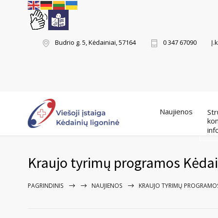
Į.
Budrio g. 5, Kėdainiai, 57164
0 347 67090
Naujienos
Str
kon
inf
Kraujo tyrimų programos Kėdain
PAGRINDINIS
NAUJIENOS
KRAUJO TYRIMŲ PROGRAMOS