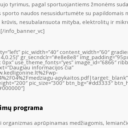
ujo tyrimus, pagal sportuojantiems žmonėms suda
os sporto naudos nesusidurtumėte su papildomais 
is krūvis, nesubalansuota mityba, elektrolitų ir mi
t.[/info_banner_vc]
lity=”left” pic_width=”40″ content_width=”60″ grad
14,0.25)” gr_secndclr=”#e8e8e8″ img_padding=”95p
 0px” use_theme_fonts=”yes” image_id=”6866″ rib
ext=”Daugiau informacijos čia”
.kedligonine.lt%2Fwp-
F04%2Fmedziagu-apykaitos.pdf|target:_blank” ri
ight=”200″ pic_size=”300″ btn_bg=”#dd3333″ btn
”#000000″]
rimų programa
i organizmas aprūpinamas medžiagomis, lemianči