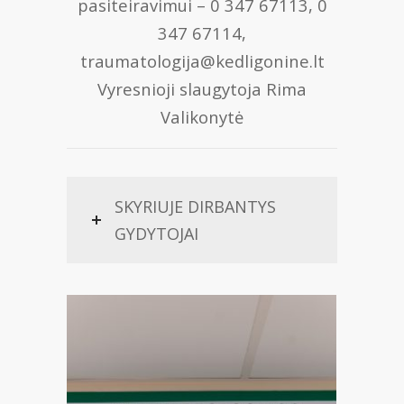
pasiteiravimui – 0 347 67113, 0
347 67114,
traumatologija@kedligonine.lt
Vyresnioji slaugytoja Rima
Valikonytė
SKYRIUJE DIRBANTYS
GYDYTOJAI