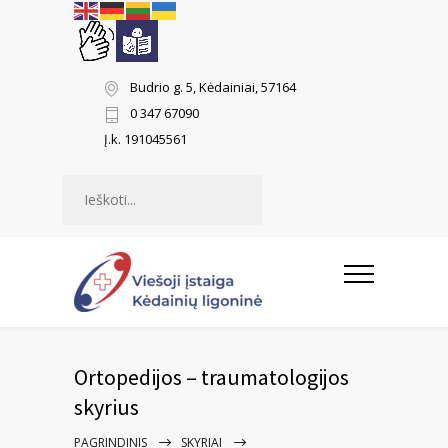
Budrio g. 5, Kėdainiai, 57164
0 347 67090
Į.k. 191045561
Paieška
Ortopedijos – traumatologijos
skyrius
PAGRINDINIS
SKYRIAI