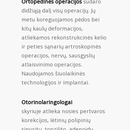
Ortopedinės operacijos
sudaro
didžiąją dalį visų operacijų. Jų
metu koreguojamos pėdos bei
kitų kaulų deformacijos,
atliekamos rekonstrukcinės kelio
ir peties sąnarių artroskopinės
operacijos, nervų, sausgyslių
atlaisvinimo operacijos.
Naudojamos šiuolaikinės
technologijos ir implantai.
Otorinolaringologai
skyriuje atlieka nosies pertvaros
korekcijos, lėtinių polipinių
sinusitų, tonzilito, adenoidų