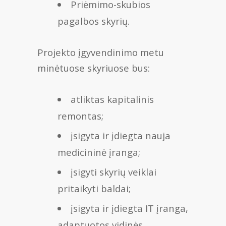
Priėmimo-skubios
pagalbos skyrių.
Projekto įgyvendinimo metu
minėtuose skyriuose bus:
atliktas kapitalinis
remontas;
įsigyta ir įdiegta nauja
medicininė įranga;
įsigyti skyrių veiklai
pritaikyti baldai;
įsigyta ir įdiegta IT įranga,
adaptuotos vidinės