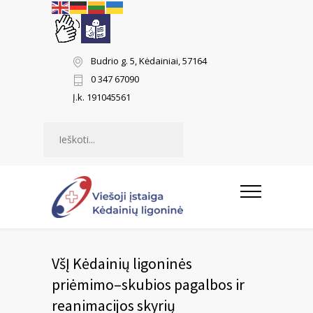
Budrio g. 5, Kėdainiai, 57164
0 347 67090
Į.k. 191045561
Paieška
VšĮ Kėdainių ligoninės
priėmimo–skubios pagalbos ir
reanimacijos skyrių