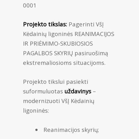
0001
Projekto tikslas:
Pagerinti VšĮ
Kėdainių ligoninės REANIMACIJOS
IR PRIĖMIMO-SKUBIOSIOS
PAGALBOS SKYRIŲ pasiruošimą
ekstremaliosioms situacijoms.
Projekto tikslui pasiekti
suformuluotas
uždavinys
–
modernizuoti VšĮ Kėdainių
ligoninės:
Reanimacijos skyrių;