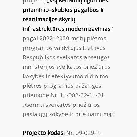
projektą
„VšĮ Kėdainių ligoninės
priėmimo–skubios pagalbos ir
reanimacijos skyrių
infrastruktūros modernizavimas“
pagal 2022–2030 metų plėtros
programos valdytojos Lietuvos
Respublikos sveikatos apsaugos
ministerijos sveikatos priežiūros
kokybės ir efektyvumo didinimo
plėtros programos pažangos
priemonę Nr. 11-002-02-11-01
„Gerinti sveikatos priežiūros
paslaugų kokybę ir prieinamumą“.
Projekto kodas:
Nr. 09-029-P-