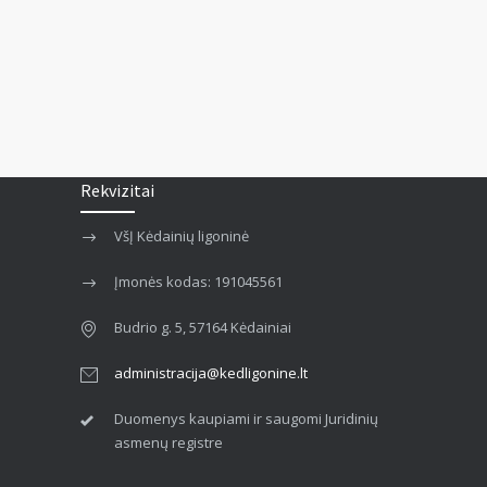
Rekvizitai
VšĮ Kėdainių ligoninė
Įmonės kodas: 191045561
Budrio g. 5, 57164 Kėdainiai
administracija@kedligonine.lt
Duomenys kaupiami ir saugomi Juridinių
asmenų registre