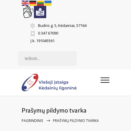
Budrio g. 5, Kėdainiai, 57164
0 347 67090
Į.k. 191045561
Paieška
Prašymų pildymo tvarka
PAGRINDINIS
PRAŠYMŲ PILDYMO TVARKA