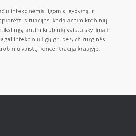
nčių infekcinėmis ligomis, gydymą ir
apibrėžti situacijas, kada antimikrobinių
tikslingą antimikrobinių vaistų skyrimą ir
gal infekcinių ligų grupes, chirurginės
obinių vaistų koncentraciją kraujyje.