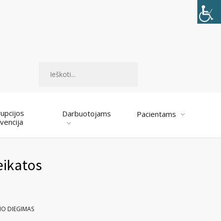
Paieška
upcijos
Darbuotojams
Pacientams
vencija
eikatos
IO DIEGIMAS