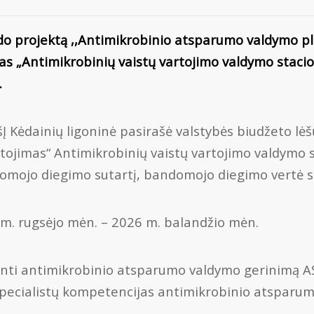
kdo projektą ,,Antimikrobinio atsparumo valdymo pl
as „Antimikrobinių vaistų vartojimo valdymo staci
.
VšĮ Kėdainių ligoninė pasirašė valstybės biudžeto l
ojimas“ Antimikrobinių vaistų vartojimo valdymo 
omojo diegimo sutartį, bandomojo diegimo vertė sie
m. rugsėjo mėn. – 2026 m. balandžio mėn.
rinti antimikrobinio atsparumo valdymo gerinimą A
 specialistų kompetencijas antimikrobinio atsparum