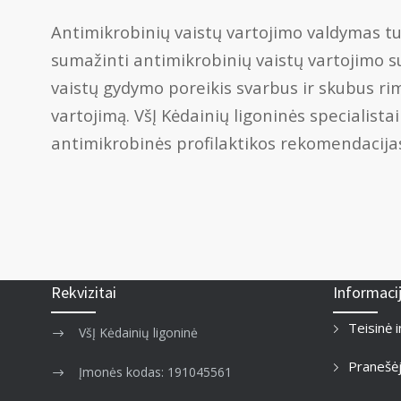
Antimikrobinių vaistų vartojimo valdymas tur
sumažinti antimikrobinių vaistų vartojimo su
vaistų gydymo poreikis svarbus ir skubus rim
vartojimą. VšĮ Kėdainių ligoninės specialis
antimikrobinės profilaktikos rekomendacijas
Rekvizitai
Informaci
Teisinė 
VšĮ Kėdainių ligoninė
Pranešė
Įmonės kodas: 191045561