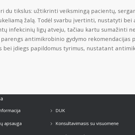
i du tikslus: užtikrinti veiksmingą pacientų, serga
keliamą žalą. Todėl svarbu įvertinti, nustatyti bei 
tų infekcinių ligų atveju, tačiau kartu sumažinti ne
tai parengs antimikrobinio gydymo rekomendacijas pa
 bei įdiegs papildomus tyrimus, nustatant antimikr
ja
informacija
DUK
jų apsauga
Konsultavimasis su visuomene