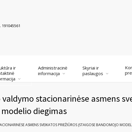
k. 191045561
Kor
uktūra ir
Administracinė
Skyriai ir
pre
taktinė
informacija
paslaugos
ormacija
o valdymo stacionarinėse asmens sv
o modelio diegimas
ACIONARINĖSE ASMENS SVEIKATOS PRIEŽIŪROS ĮSTAIGOSE BANDOMOJO MODEL