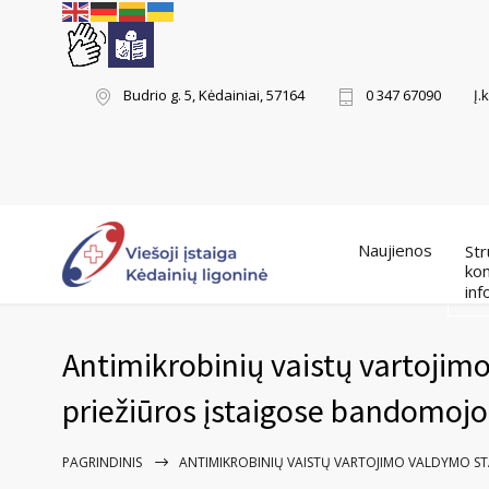
Į.
Budrio g. 5, Kėdainiai, 57164
0 347 67090
Naujienos
Str
kon
inf
Antimikrobinių vaistų vartojim
priežiūros įstaigose bandomoj
PAGRINDINIS
ANTIMIKROBINIŲ VAISTŲ VARTOJIMO VALDYMO ST