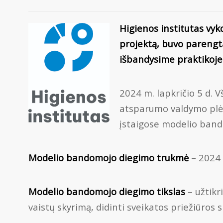
Higienos institutas vy
projektą, buvo parengt
išbandysime praktikoje
2024 m. lapkričio 5 d. 
atsparumo valdymo plėt
įstaigose modelio band
Modelio bandomojo diegimo trukmė
– 2024 
Modelio bandomojo diegimo tikslas
– užtik
vaistų skyrimą, didinti sveikatos priežiūros