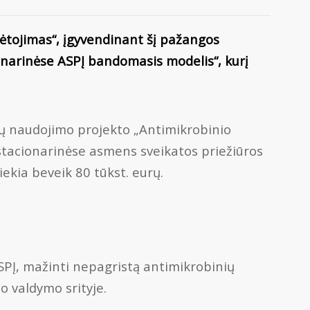
ėtojimas“, įgyvendinant šį pažangos
onarinėse ASPĮ bandomasis modelis“, kurį
ėšų naudojimo projekto „Antimikrobinio
stacionarinėse asmens sveikatos priežiūros
kia beveik 80 tūkst. eurų.
SPĮ, mažinti nepagristą antimikrobinių
o valdymo srityje.