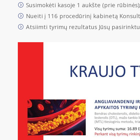
Susimokėti kasoje 1 aukšte (prie rūbinės)
Nueiti į 116 procedūrinį kabinetą Konsulta
Atsiimti tyrimų rezultatus Jūsų pasirinkt