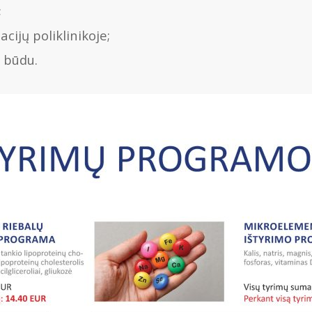
;
cijų poliklinikoje;
u būdu.