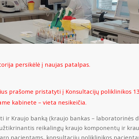
torija persikėlė į naujas patalpas.
us prašome pristatyti į Konsultacijų poliklinikos 13
ame kabinete – vieta nesikeičia.
ti ir Kraujo banką (kraujo bankas – laboratorinės d
žtikrinantis reikalingų kraujo komponentų ir krau
naro pacientams, konsultacijų poliklinikos pacienta