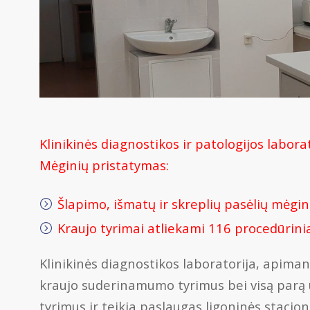
Klinikinės diagnostikos ir patologijos labora
Mėginių pristatymas:
Šlapimo, išmatų ir skreplių pasėlių mėgini
Kraujo tyrimai atliekami 116 procedūrini
Klinikinės diagnostikos laboratorija, apiman
kraujo suderinamumo tyrimus bei visą parą u
tyrimus ir teikia paslaugas ligoninės stacio