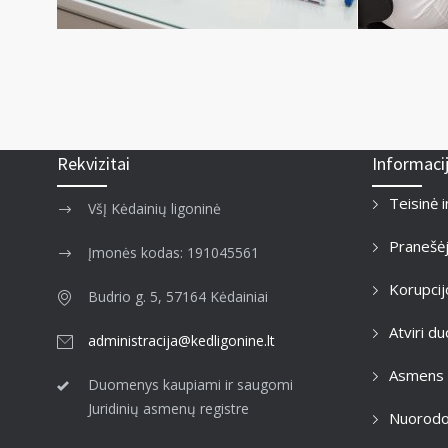
Rekvizitai
Informaci
Teisinė 
VšĮ Kėdainių ligoninė
Pranešė
Įmonės kodas: 191045561
Korupcij
Budrio g. 5, 57164 Kėdainiai
Atviri 
administracija@kedligonine.lt
Asmens
Duomenys kaupiami ir saugomi
Juridinių asmenų registre
Nuorod