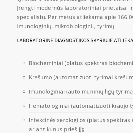
Įrengti modernūs laboratoriniai prietaisai i
specialistų. Per metus atliekama apie 166 0
imunologinių, mikrobiologinių tyrimų.
LABORATORINĖ DIAGNOSTIKOS SKYRIUJE ATLIEKAM
Biocheminiai (platus spektras biochemin
Krešumo (automatizuoti tyrimai krešumo 
Imunologiniai (autoimuninių ligų tyrimai
Hematologiniai (automatizuoti kraujo ty
Infekcinės serologijos (platus spektras
ar antikūnus prieš jį);