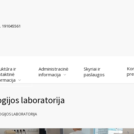
k. 191045561
Kor
uktūra ir
Administracinė
Skyriai ir
pre
taktinė
informacija
paslaugos
ormacija
ogijos laboratorija
OGIJOS LABORATORIJA