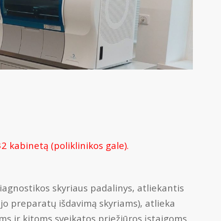
2 kabinetą (poliklinikos gale).
iagnostikos skyriaus padalinys, atliekantis
jo preparatų išdavimą skyriams), atlieka
ms ir kitoms sveikatos priežiūros įstaigoms.