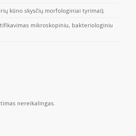
irių kūno skysčių morfologiniai tyrimai);
entifikavimas mikroskopiniu, bakteriologiniu
ntimas nereikalingas.