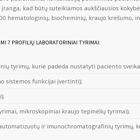
r įranga, kad būtų suteikiamos aukščiausios kokybės
00 hematologinių, biocheminių, kraujo krešumo, inf
I 7 PROFILIŲ LABORATORINIAI TYRIMAI:
ių tyrimų, kurie padeda nustatyti paciento sveika
sistemos funkcijai įvertinti);
);
rimai, mikroskopiniai kraujo tepinėlių tyrimai);
 automatizuotų ir imunochromatografinių tyrimų, kur