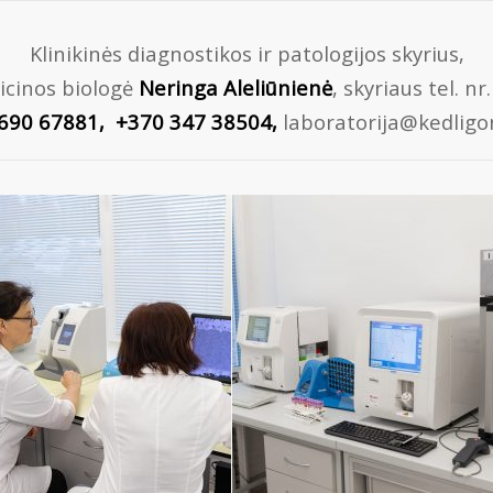
Klinikinės diagnostikos ir patologijos skyrius,
icinos biologė
Neringa Aleliūnienė
, skyriaus tel. n
690 67881, +370 347 38504,
laboratorija@kedligon