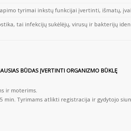
pimo tyrimai inkstų funkcijai įvertinti, išmatų, įva
tika, tai infekcijų sukėlėjų, virusų ir bakterijų id
VIAUSIAS BŪDAS ĮVERTINTI ORGANIZMO BŪKLĘ
s ir moterims.
min. Tyrimams atlikti registracija ir gydytojo siu