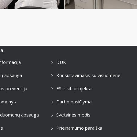
ja
informacija
DUK
jų apsauga
Konsultavimasis su visuomene
os prevencija
ES ir kiti projektai
duomenys
Darbo pasiūlymai
 duomenų apsauga
Svetainės medis
os
Prieinamumo paraiška