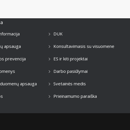
ja
informacija
DUK
jų apsauga
Konsultavimasis su visuomene
os prevencija
ES ir kiti projektai
duomenys
Darbo pasiūlymai
 duomenų apsauga
Svetainės medis
os
Prieinamumo paraiška