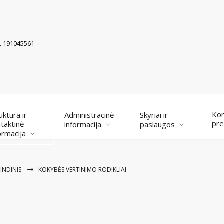
k. 191045561
Kor
uktūra ir
Administracinė
Skyriai ir
pre
taktinė
informacija
paslaugos
ormacija
INDINIS
KOKYBĖS VERTINIMO RODIKLIAI