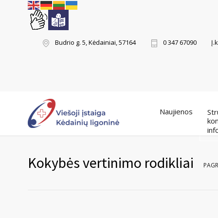
Į.
Budrio g. 5, Kėdainiai, 57164
0 347 67090
Naujienos
Str
kon
inf
Kokybės vertinimo rodikliai
PAGR