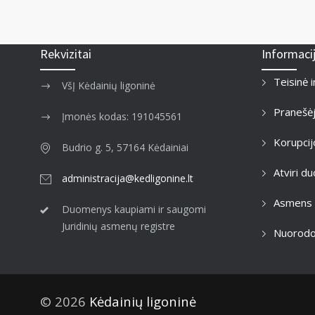
Rekvizitai
Informaci
Teisinė 
VšĮ Kėdainių ligoninė
Pranešė
Įmonės kodas: 191045561
Korupcij
Budrio g. 5, 57164 Kėdainiai
Atviri 
administracija@kedligonine.lt
Asmens
Duomenys kaupiami ir saugomi
Juridinių asmenų registre
Nuorod
© 2026
Kėdainių ligoninė