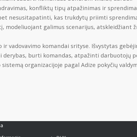
ndravimas, konfliktų tipų atpažinimas ir sprendim
us”, bet nesusitapatinti, kas trukdytų priimti sprend
tį, modeliuojant galimus scenarijus, atskleidžiant ž
 ir vadovavimo komandai srityse. Išvystytas gebėjim
vesti derybas, burti komandas, atpažinti darbuotojų p
o sistemą organizacijoje pagal Adize pokyčių valdy
ja