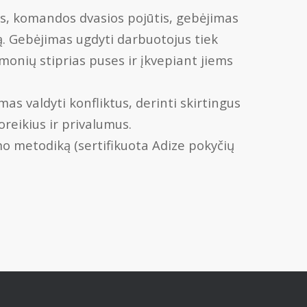
as, komandos dvasios pojūtis, gebėjimas
imą. Gebėjimas ugdyti darbuotojus tiek
monių stiprias puses ir įkvepiant jiems
as valdyti konfliktus, derinti skirtingus
oreikius ir privalumus.
mo metodiką (sertifikuota Adize pokyčių