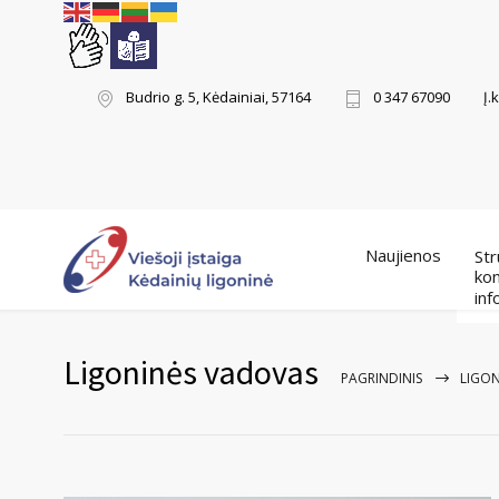
Į.
Budrio g. 5, Kėdainiai, 57164
0 347 67090
Naujienos
Str
kon
inf
Ligoninės vadovas
PAGRINDINIS
LIGO