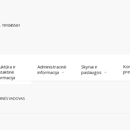
k. 191045561
Kor
uktūra ir
Administracinė
Skyriai ir
pre
taktinė
informacija
paslaugos
ormacija
NINĖS VADOVAS