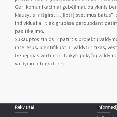
Geri komunikaciniai gebėjimai, dalykinis be
klausytis ir išgirsti, „įlipti į svetimus bat
individualiai, tiek grupėse perduodant patir
pasitikėjimo.
Sukauptos žinios ir patirtis projektų valdymo
interesus, identifikuoti ir valdyti rizikas, 
Gebėjimas vertinti ir taikyti pokyčių valdym
valdymo integratorė).
Rekvizitai
Informaci