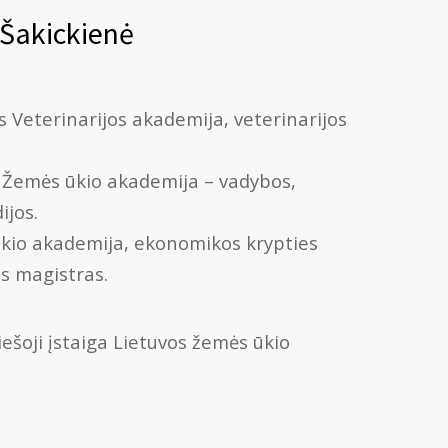
 Šakickienė
s Veterinarijos akademija, veterinarijos
s Žemės ūkio akademija – vadybos,
ijos.
ūkio akademija, ekonomikos krypties
s magistras.
ešoji įstaiga Lietuvos žemės ūkio