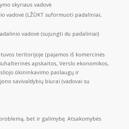
kymo skyriaus vadovė
io vadovė (LŽŪKT suformuoti padaliniai,
dalinio vadovė (sujungti du padaliniai)
tuvos teritorijoje (pajamos iš komercinės
Buhalterinės apskaitos, Verslo ekonomikos,
sliojo ūkininkavimo paslaugų ir
jono savivaldybių biurai (vadovai su
k problemą, bet ir galimybę. Atsakomybės