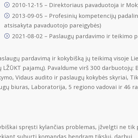
2010-12-15 – Direktoriaus pavaduotoja ir Mo
2013-09-05 – Profesinių kompetencijų padalin
atsisakyta pavaduotojo pareigybės)
2021-08-02 – Paslaugų pardavimo ir teikimo pa
slaugų pardavimą ir kokybišką jų teikimą visoje Lie
sų LŽŪKT pajamų). Pavaldume virš 300 darbuotojų: 
o, Vidaus audito ir paslaugų kokybės skyriai, Tik
ų biuras, Laboratorija, 5 regiono vadovai ir 46 ra
ybiškai spręsti kylančias problemas, įžvelgti ne ti
ekiant suburti komandas bendram tikslui, darbui.