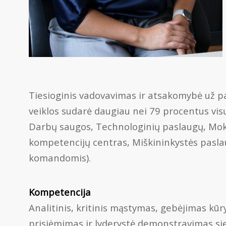
Tiesioginis vadovavimas ir atsakomybė už pa
veiklos sudarė daugiau nei 79 procentus vi
Darbų saugos, Technologinių paslaugų, Mokym
kompetencijų centras, Miškininkystės paslaug
komandomis).
Kompetencija
Analitinis, kritinis mąstymas, gebėjimas kūr
prisiėmimas ir lyderystė demonstravimas si