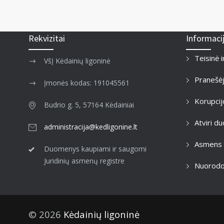
Rekvizitai
Informaci
Teisinė 
VšĮ Kėdainių ligoninė
Pranešė
Įmonės kodas: 191045561
Korupcij
Budrio g. 5, 57164 Kėdainiai
Atviri 
administracija@kedligonine.lt
Asmens
Duomenys kaupiami ir saugomi
Juridinių asmenų registre
Nuorod
© 2026
Kėdainių ligoninė