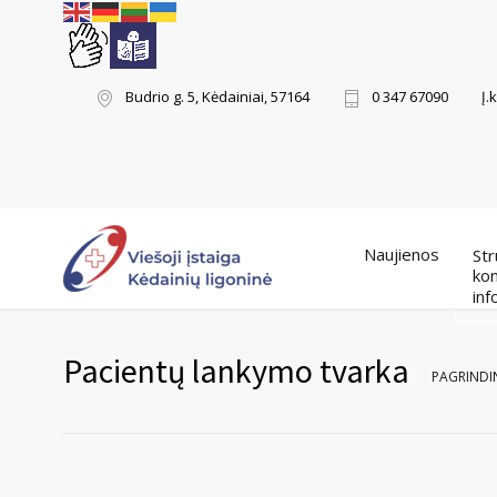
Į.
Budrio g. 5, Kėdainiai, 57164
0 347 67090
Naujienos
Str
kon
inf
Pacientų lankymo tvarka
PAGRINDI