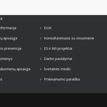
ja
informacija
DUK
jų apsauga
Konsultavimasis su visuomene
os prevencija
ES ir kiti projektai
duomenys
Darbo pasiūlymai
 duomenų apsauga
Svetainės medis
os
Prieinamumo paraiška