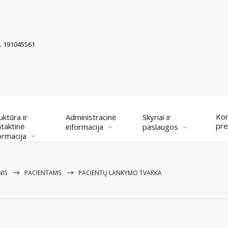
k. 191045561
Kor
uktūra ir
Administracinė
Skyriai ir
pre
taktinė
informacija
paslaugos
ormacija
NIS
PACIENTAMS
PACIENTŲ LANKYMO TVARKA