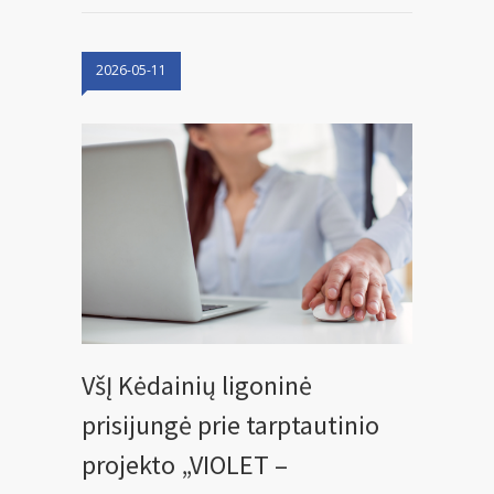
2026-05-11
VšĮ Kėdainių ligoninė
prisijungė prie tarptautinio
projekto „VIOLET –