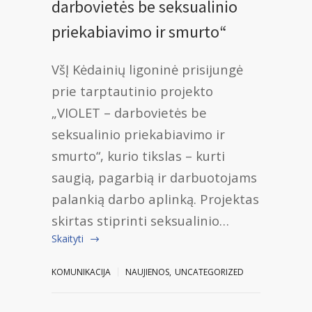
darbovietės be seksualinio
priekabiavimo ir smurto“
VšĮ Kėdainių ligoninė prisijungė
prie tarptautinio projekto
„VIOLET – darbovietės be
seksualinio priekabiavimo ir
smurto“, kurio tikslas – kurti
saugią, pagarbią ir darbuotojams
palankią darbo aplinką. Projektas
skirtas stiprinti seksualinio…
Skaityti
KOMUNIKACIJA
NAUJIENOS
,
UNCATEGORIZED