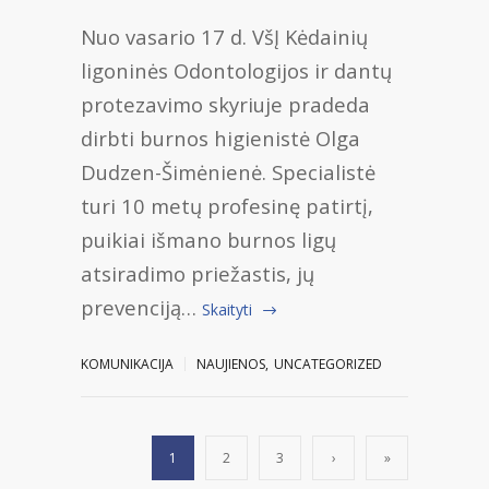
Nuo vasario 17 d. VšĮ Kėdainių
ligoninės Odontologijos ir dantų
protezavimo skyriuje pradeda
dirbti burnos higienistė Olga
Dudzen-Šimėnienė. Specialistė
turi 10 metų profesinę patirtį,
puikiai išmano burnos ligų
atsiradimo priežastis, jų
prevenciją…
Skaityti
KOMUNIKACIJA
NAUJIENOS
,
UNCATEGORIZED
1
2
3
›
»