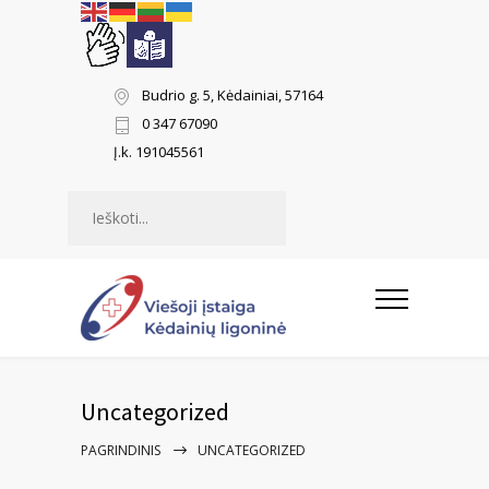
Budrio g. 5, Kėdainiai, 57164
0 347 67090
Į.k. 191045561
Paieška
Uncategorized
PAGRINDINIS
UNCATEGORIZED