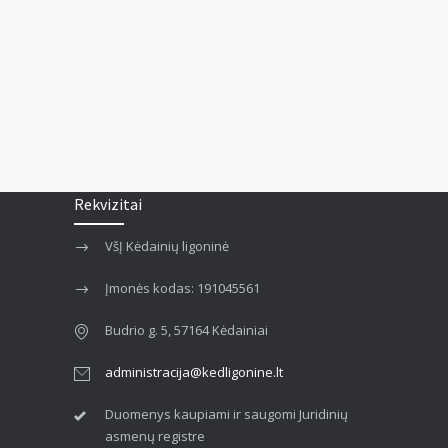
Rekvizitai
VšĮ Kėdainių ligoninė
Įmonės kodas: 191045561
Budrio g. 5, 57164 Kėdainiai
administracija@kedligonine.lt
Duomenys kaupiami ir saugomi Juridinių
asmenų registre