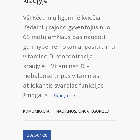
kraujyje
VšĮ Kėdainių ligoninė kviečia
Kėdainių rajono gyventojus nuo
65 metų amžiaus pasinaudoti
galimybe nemokamai pasitikrinti
vitamino D koncentraciją
kraujyje. Vitaminas D –
riebaluose tirpus vitaminas,
atliekantis svarbias funkcijas
žmogaus…
Skaityti
KOMUNIKACIJA
NAUJIENOS
,
UNCATEGORIZED
2026-04-28